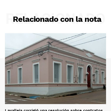
RELACIONADO
Relacionado con la nota
Lavalleja corrigió una resolución sobre contratos