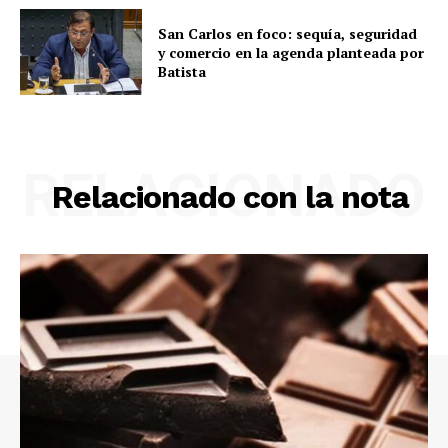
San Carlos en foco: sequía, seguridad
y comercio en la agenda planteada por
Batista
RELACIONADO
Relacionado con la nota