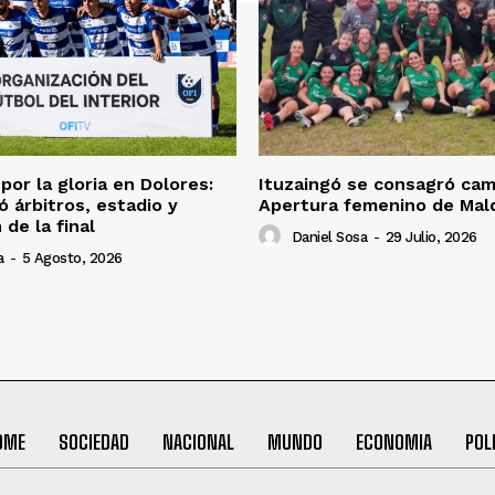
por la gloria en Dolores:
Ituzaingó se consagró ca
ó árbitros, estadio y
Apertura femenino de Ma
 de la final
Daniel Sosa
-
29 Julio, 2026
a
-
5 Agosto, 2026
OME
SOCIEDAD
NACIONAL
MUNDO
ECONOMIA
POL