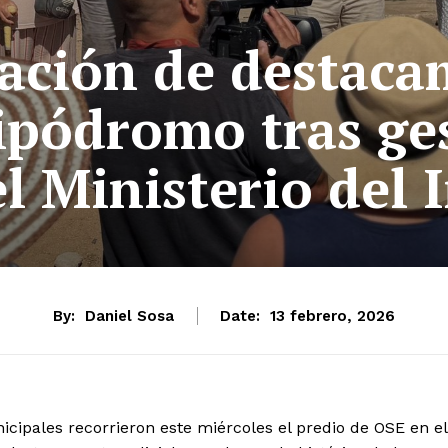
ación de destaca
ipódromo tras ge
l Ministerio del 
By:
Daniel Sosa
Date:
13 febrero, 2026
cipales recorrieron este miércoles el predio de OSE en el