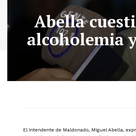
Abella cuest
alcoholemia y
El intendente de Maldonado, Miguel Abella, exp